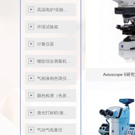
高温电炉/实验…
环境试验箱
盐雾试验机
计量仪器
恒温恒湿箱-高低温
交变湿热试…
高精度光栅测长机
螺纹综合测量机…
指示表检定仪
气浮式垂直度测量
Axioscope 
气相液相色谱仪…
测量仪
小角度检定仪
颜色检测（色差…
影像式钢直尺检定
仪
色差仪
激光打标机\激…
压力校验仪
分光色差仪
血压计检定装置
分光测色仪
气动气电量仪
高度计
台式分光测色仪