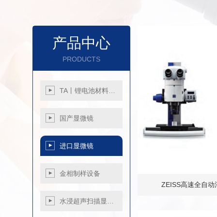
产品中心
PRODUCTS
TA丨锂电池材料…
国产显微镜
金相显微镜
进口显微镜
生物显微镜
荧光显微镜
进口奥林巴斯显微
金相制样设备
体视显微镜
镜
ZEISS高速全自
偏光显微镜
进口蔡司显微镜
金相显微镜
切割机
水浸超声扫描显…
工业内窥镜
进口尼康显微镜
金相显微镜
镶嵌机
工具金相显微镜