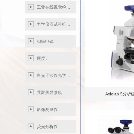
进口徕卡显微镜
体式显微镜
金相显微镜
磨抛机
工业在线视觉检…
万能工具显微镜
偏光显微镜
体式显微镜
金相显微镜
金相电解抛光腐蚀
超景深3D数码显微
智能3D数码显微
荧光显微镜
偏光显微镜
仪
力学仪器试验机…
镜
镜
石棉检测显微系统
共聚焦显微系统
DM750P
微机控制电子万能
扫描电镜
清洁度分析系统
试验机
微机控制电液伺服
赛默飞扫描电镜
硬度计
万能试验机…
韩国库塞姆扫描电
微机控制电子扭转
镜
显微硬度计
白光干涉仪光学…
试验机
国产扫描电镜
维氏硬度计
冲击试验机
电镜制样设备
洛氏硬度计
共聚焦显微镜
全自动多功能推拉
悬臂梁冲击试验机
Axiolab 5
里氏硬度计
力测试机
巴氏硬度计
影像测量仪
韦氏硬度计
荧光分析仪