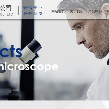
公司
诚·信·专·业
网站首页
关于我们
产品中心
服·务·品·质
 Co. LTD