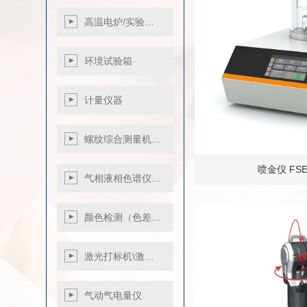
高温电炉/实验…
环境试验箱
盐雾试验机
计量仪器
恒温恒湿箱-高低温
交变湿热试…
高精度光栅测长机
螺纹综合测量机…
指示表检定仪
气浮式垂直度测量
喷金仪 FSE
气相液相色谱仪…
测量仪
小角度检定仪
颜色检测（色差…
影像式钢直尺检定
仪
色差仪
激光打标机\激…
压力校验仪
分光色差仪
血压计检定装置
分光测色仪
气动气电量仪
高度计
台式分光测色仪