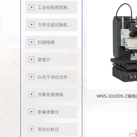
进口徕卡显微镜
体式显微镜
金相显微镜
磨抛机
工业在线视觉检…
万能工具显微镜
偏光显微镜
体式显微镜
金相显微镜
金相电解抛光腐蚀
超景深3D数码显微
智能3D数码显微
荧光显微镜
偏光显微镜
仪
力学仪器试验机…
镜
镜
石棉检测显微系统
共聚焦显微系统
DM750P
微机控制电子万能
扫描电镜
清洁度分析系统
试验机
微机控制电液伺服
赛默飞扫描电镜
硬度计
万能试验机…
韩国库塞姆扫描电
微机控制电子扭转
镜
显微硬度计
白光干涉仪光学…
试验机
国产扫描电镜
维氏硬度计
冲击试验机
电镜制样设备
洛氏硬度计
共聚焦显微镜
全自动多功能推拉
悬臂梁冲击试验机
WNS-1010DS Z
里氏硬度计
力测试机
巴氏硬度计
影像测量仪
韦氏硬度计
荧光分析仪