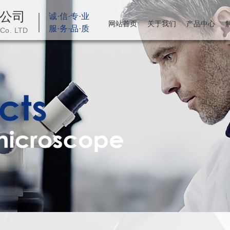
公司
诚·信·专·业
网站首页
关于我们
产品中心
服·务·品·质
 Co. LTD