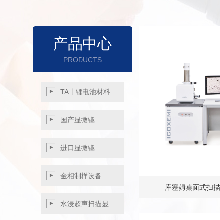
产品中心
PRODUCTS
TA丨锂电池材料…
国产显微镜
金相显微镜
进口显微镜
生物显微镜
荧光显微镜
进口奥林巴斯显微
金相制样设备
体视显微镜
镜
库塞姆桌面式扫描电镜
偏光显微镜
进口蔡司显微镜
金相显微镜
切割机
水浸超声扫描显…
工业内窥镜
进口尼康显微镜
金相显微镜
镶嵌机
工具金相显微镜